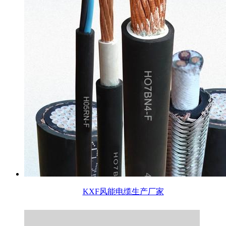
KXF风能电缆生产厂家