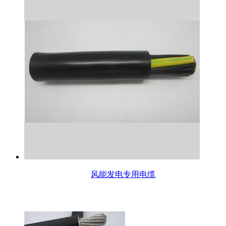
风能发电专用电缆