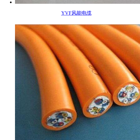
YVF风能电缆