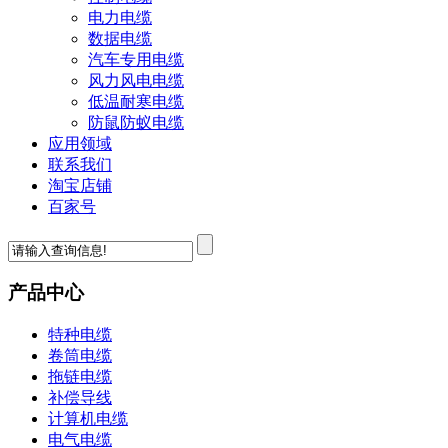
电力电缆
数据电缆
汽车专用电缆
风力风电电缆
低温耐寒电缆
防鼠防蚁电缆
应用领域
联系我们
淘宝店铺
百家号
产品中心
特种电缆
卷筒电缆
拖链电缆
补偿导线
计算机电缆
电气电缆