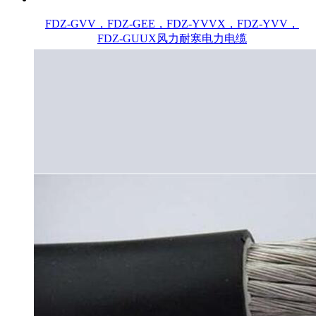
FDZ-GVV，FDZ-GEE，FDZ-YVVX，FDZ-YVV，
FDZ-GUUX风力耐寒电力电缆