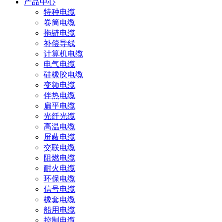
产品中心
特种电缆
卷筒电缆
拖链电缆
补偿导线
计算机电缆
电气电缆
硅橡胶电缆
变频电缆
伴热电缆
扁平电缆
光纤光缆
高温电缆
屏蔽电缆
交联电缆
阻燃电缆
耐火电缆
环保电缆
信号电缆
橡套电缆
船用电缆
控制电缆