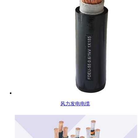
风力发电电缆