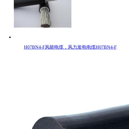
H07BN4-F风能电缆，风力发电电缆H07BN4-F