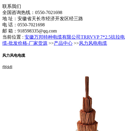
联系我们
全国咨询热线：
0550-7021698
地 址：安徽省天长市经济开发区经三路
电 话：0550-7021698
邮 箱：918598335@qq.com
当前位置 :
安徽万邦特种电缆有限公司TRRVVP 7*2.5抗拉电
缆-批发价格-厂家货源
>>
产品中心
>>
风力风电电缆
风力风电电缆
flfddl