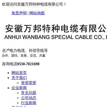
欢迎访问安徽万邦特种电缆有限公司！
免责声明
|
网站地图
生产
电力电缆、补偿导线等
合作、团结、发展、交流、共赢
咨询电话
0550-7021698
网站首页
关于我们
资质荣誉
企业新闻
常见问题
公司动态
行业新闻