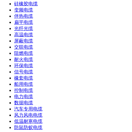
硅橡胶电缆
变频电缆
伴热电缆
扁平电缆
光纤光缆
高温电缆
屏蔽电缆
交联电缆
阻燃电缆
耐火电缆
环保电缆
信号电缆
橡套电缆
船用电缆
控制电缆
电力电缆
数据电缆
汽车专用电缆
风力风电电缆
低温耐寒电缆
防鼠防蚁电缆