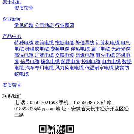
关于我们
资质荣誉
企业新闻
常见问题
公司动态
行业新闻
产品中心
特种电缆
卷筒电缆
拖链电缆
补偿导线
计算机电缆
电气
电缆
硅橡胶电缆
变频电缆
伴热电缆
扁平电缆
光纤光缆
高温电缆
屏蔽电缆
交联电缆
阻燃电缆
耐火电缆
环保电
缆
信号电缆
橡套电缆
船用电缆
控制电缆
电力电缆
数据
电缆
汽车专用电缆
风力风电电缆
低温耐寒电缆
防鼠防
蚁电缆
资质荣誉
联系我们
电 话：0550-7021698
手机：15256698618
邮 箱：
918598335@qq.com
地 址：安徽省天长市经济开发区经
三路