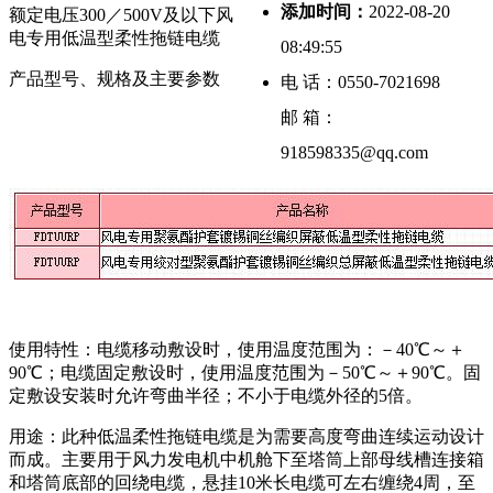
添加时间：
2022-08-20
额定电压300／500V及以下风
电专用低温型柔性拖链电缆
08:49:55
产品型号、规格及主要参数
电 话：0550-7021698
邮 箱：
918598335@qq.com
使用特性：电缆移动敷设时，使用温度范围为：－40℃～＋
90℃；电缆固定敷设时，使用温度范围为－50℃～＋90℃。固
定敷设安装时允许弯曲半径；不小于电缆外径的5倍。
用途：此种低温柔性拖链电缆是为需要高度弯曲连续运动设计
而成。主要用于风力发电机中机舱下至塔筒上部母线槽连接箱
和塔筒底部的回绕电缆，悬挂10米长电缆可左右缠绕4周，至